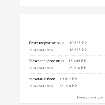
Двухстворчатое окно
10 643
₽
18 625
₽
Цена «под ключ»
Трёхстворчатое окно
13 609
₽
23 816
₽
Цена «под ключ»
Балконный блок
19 417
₽
33 980
₽
Цена «под ключ»
Цены указаны для 