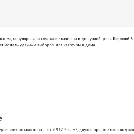
истема, популярная за сочетание качества и доступной цены. Широкий 
ает модель удачным выбором для квартиры и дома.
е
рлинских окнах»: цена — от 9 932 ? за м?, двухстворчатое окно под клю