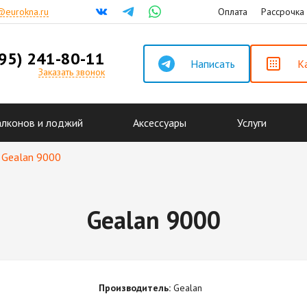
@eurokna.ru
Оплата
Рассрочка
495) 241-80-11
Написать
К
Заказать звонок
алконов и лоджий
Аксессуары
Услуги
Gealan 9000
Gealan 9000
Производитель:
Gealan